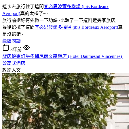
這次去旅行住了這間
宜必思波爾多機場 (ibis Bordeaux
Aeroport)
真的太棒了~~
旅行前還好有先做一下功課~比較了一下這附近幾家旅店,
最後選擇了這間
宜必思波爾多機場 (ibis Bordeaux Aeroport)
真
是沒選錯~
繼續閱讀
8年前
飯店優惠訂房多梅尼爾文森飯店 (Hotel Daumesnil Vincennes)-
公寓式酒店
政論人文